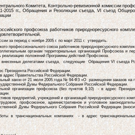
трального Комитета, Контрольно-ревизионной комиссии профсою
1-2015 гг., Обращения и Резолюции съезда, VI съезд Общер
дерации
оссийского профсоюза работников природноресурсного компле
 удовлетворительной.
ии за период с ноября 2005 г. по март 2011 г. утвердить.
ого профессионального союза работников природноресурсного комплекса
оллегиальным органам территориальных организаций Профсоюза и пе
ть реализацию положений Программы действий Профсоюза.
й, внесенных делегатами съезда, следующие Обращения VI съезда Ро
рес Президента Российской Федера­ции.
- в адрес Правительства Российской Федерации.
ьный закон от 21 июля 2005 года № 94-ФЗ «О размещении заказов на по
осударственной Думы Федерального Собрания Российской Федерации.
льной организации профсоюза (без пунктов 9,10) - в адрес Президе
ации.
ктивов предприятий, учреждений и организаций природноресурсного ком
трудовое, профсоюзное, административное и уголовное законодател
ственной Думы Федерального Собрания Российской Федерации (вноси
оты в транснациональных компаниях - в адрес транснациональных