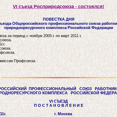
VI
съезд Росприродсоюза - состоялся!
ПОВЕСТКА ДНЯ
ъезда Общероссийского профессионального союза работн
природноресурсного комплекса Российской Федерации
а за период с ноября 2005 г. по март 2011 г.
союза.
.г.
союза.
офсоюза.
омиссии Профсоюза.
РОССИЙСКИЙ ПРОФЕССИОНАЛЬНЫЙ СОЮЗ РАБ
РОДНОРЕСУРСНОГО КОМПЛЕКСА РОССИЙСКОЙ ФЕДЕР
VI
СЪЕЗД
П О С Т А Н О В Л Е Н И Е
03. 2011г. г. Москва №